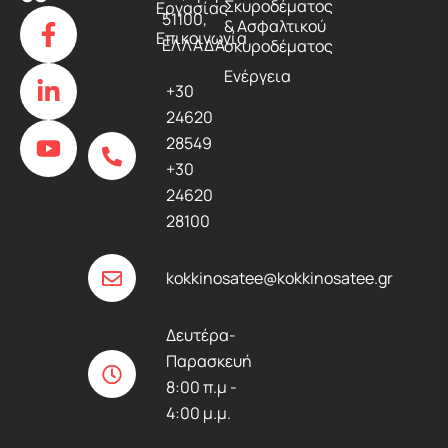
Σκυροδέματος
Εργασίας
F
L
Y
51100,
& Ασφαλτικού
a
i
o
Επικοινωνία
ΕΛΛΑΔΑ
σκυροδέματος
c
n
u
Ενέργεια
e
k
t
+30
b
e
u
24620
o
d
b
28549
o
i
e
+30
k
n
24620
-
-
28100
f
i
n
kokkinosatee@kokkinosatee.gr
Δευτέρα-
Παρασκευή
8:00 π.μ -
4:00 μ.μ.