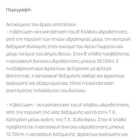
Περιγραφή:
Αντικείμενο του έργου αποτελούν:
– Η βελτίωση-αντικατάσταση του Β’ Κλάδου υδροδότησης,
από την περιοχή των πηγών υδροληψίας μέχρι την κεντρική
δεξαμενή διανομής στον οικισμό του Αγίου Γεωργίου και
μέχρι τα όρια του Δήμου Βοίου. Στον Β’ κλάδο προβλέπεται
η κατασκευή δικτύου υδροδότησης μήκους 50.100m, 2
πιεζοφραυστικών φρεατίων, φίλτρανση με φίλτρα
θολότητας, η κατασκευή δεξαμενής καθώς και φρεατίων
εκκένωσης και εξαερισμού και τέλος η εγκατάσταση
συστήματος τηλεελέγχου του δικτύου.
– Η βελτίωση – αντικατάσταση του Α’ κλάδου υδροδότησης,
από την περιοχή της νέας δεξαμενής κοντά στην Τ.Κ.
Καληράχη μέχρι ανάντι της Τ.Κ. Συδένδρου. Στον Α’ κλάδο
προβλέπεται η κατασκευή δικτύου υδροδότησης μήκους
13.700 m, η κατασκευή δεξαμενής, φρεατίων εκκένωσης και