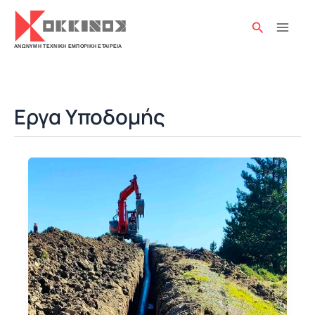
Μετάβαση
στο
Αναζήτησ
περιεχόμενο
Εργα Υποδομής