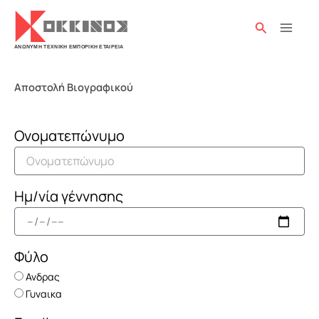
Μετάβαση
στο
Αναζήτησ
περιεχόμενο
Αποστολή Βιογραφικού
Ονοματεπώνυμο
Ημ/νία γέννησης
Φύλο
Ανδρας
Γυναικα