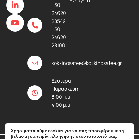
Ενέργεια
e
k
t
+30
b
e
u
24620
o
d
b
28549
o
i
e
+30
k
n
24620
-
-
28100
f
i
n
kokkinosatee@kokkinosatee.gr
Δευτέρα-
Παρασκευή
8:00 π.μ -
4:00 μ.μ.
Χρησιμοποιούμε cookies για να σας προσφέρουμε τη
βέλτιστη εμπειρία πλοήγησης στον ιστότοπό μας.