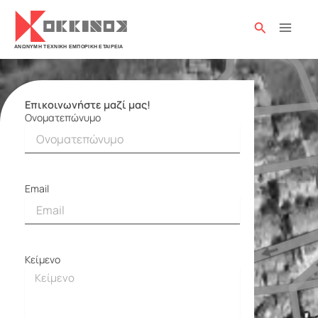
Μετάβαση
στο
Αναζήτησ
περιεχόμενο
Επικοινωνήστε μαζί μας!
Ονοματεπώνυμο
Φόρμα
επικοινωνίας
Email
Κείμενο