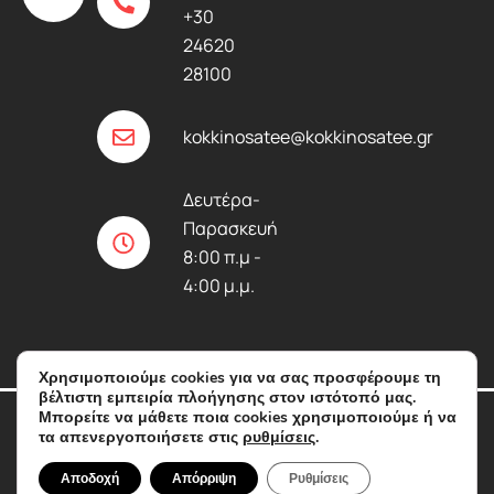
o
i
e
+30
k
n
24620
-
-
28100
f
i
n
kokkinosatee@kokkinosatee.gr
Δευτέρα-
Παρασκευή
8:00 π.μ -
4:00 μ.μ.
Χρησιμοποιούμε cookies για να σας προσφέρουμε τη
βέλτιστη εμπειρία πλοήγησης στον ιστότοπό μας.
Μπορείτε να μάθετε ποια cookies χρησιμοποιούμε ή να
Copyright KOKKINOS ©
τα απενεργοποιήσετε στις
2026 All Rights
ρυθμίσεις
.
Powered by
Reserved.
Digihart
Αποδοχή
Απόρριψη
Ρυθμίσεις