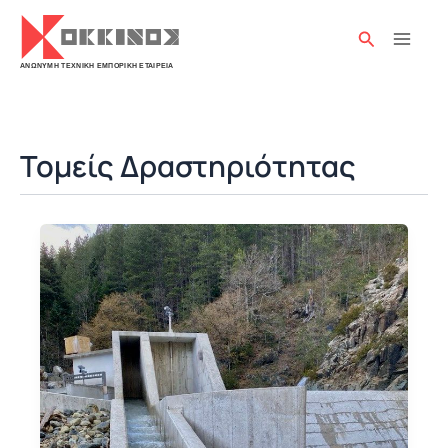
Μετάβαση
στο
Αναζήτησ
περιεχόμενο
Τομείς Δραστηριότητας